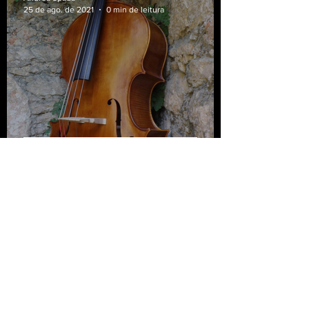
25 de ago. de 2021
0 min de leitura
Escola bresciana #3 Método
de Construção
Andrea Spada
18 de ago. de 2021
3 min de leitura