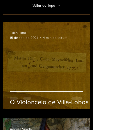
derrubado ou sofra qualquer tipo de
Voltar ao Topo
transporte.
impacto ou mudança brusca de
temperatura. Evite mudanças grandes
e bruscas de temperatura, tais como
mergulhar a caneca com café quente
Túlio Lima
15 de set. de 2021
4 min de leitura
em água fria.
O Violoncelo de Villa-Lobos
Andrea Spada