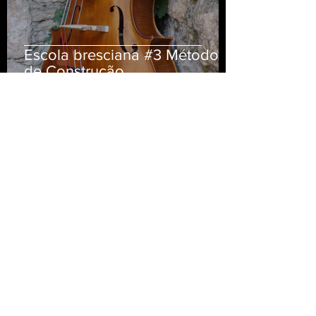
Escola bresciana #3 Método
de Construção
Andrea Spada
18 de ago. de 2021
3 min de leitura
O que fez eu me identificar
com a escola bresciana #2